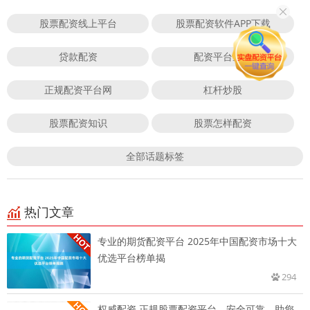
股票配资线上平台
股票配资软件APP下载
贷款配资
配资平台查询
正规配资平台网
杠杆炒股
股票配资知识
股票怎样配资
全部话题标签
热门文章
专业的期货配资平台 2025年中国配资市场十大
优选平台榜单揭
294
权威配资 正规股票配资平台，安全可靠，助您