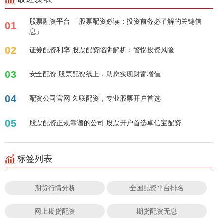
股票融资平台 「股票配资必读：投资前务必了解的关键信
01
息」
02
证券配资利率 股票配资陷阱解析：警惕投资风险
03
安全配资 股票配资线上，助您实现财富增值
04
配资公司官网 久联配资，专业股票开户首选
05
股票配资正规靠谱的公司 股票开户首选卓信宝配资
标签列表
期货行情分析
全国配资平台排名
网上期货配资
期货配资无息