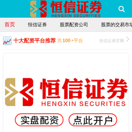
首页
恒信证券
股票配资公司
股票的交易市
十大配资平台推荐
恒信证券官网
共
100
+平台