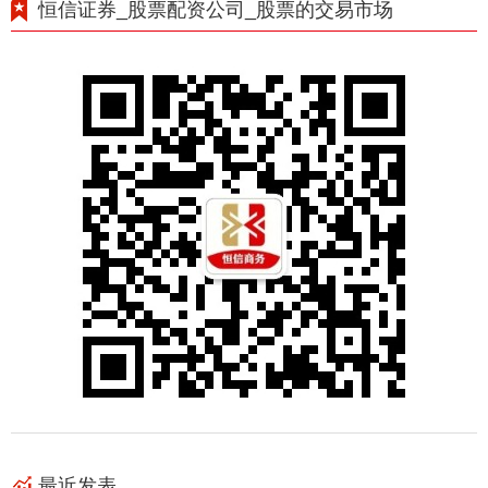
恒信证券_股票配资公司_股票的交易市场
最近发表