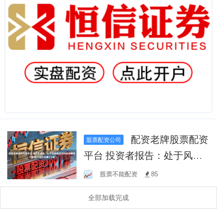
配资老牌股票配资
股票配资公司
平台 投资者报告：处于风险
释放后的修复期账户使用10
股票不能配资
85
倍杠杆赚了2倍
全部加载完成