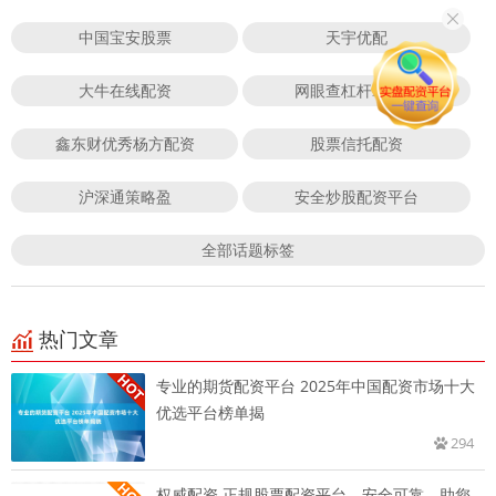
中国宝安股票
天宇优配
大牛在线配资
网眼查杠杆靠谱吗
鑫东财优秀杨方配资
股票信托配资
沪深通策略盈
安全炒股配资平台
全部话题标签
热门文章
专业的期货配资平台 2025年中国配资市场十大
优选平台榜单揭
294
权威配资 正规股票配资平台，安全可靠，助您