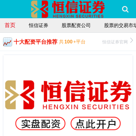
首页
恒信证券
股票配资公司
股票的交易市
十大配资平台推荐
恒信证券官网
共
100
+平台