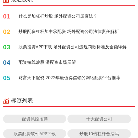
01
什么是加杠杆炒股 场外配资公司属否法？
02
炒股配资杠杆加中承配资 场外配资公司法律责任解析
03
股票投资APP下载 场外配资公司违规罚款标准及金额详解
04
配资短线炒股 港配资市场展望
05
财富天下配资 2022年最值得信赖的网络配资平台推荐
标签列表
配资风控招聘
十大配资公司
股票配资软件APP下载
炒股10倍杠杆合法吗