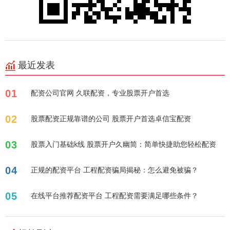
最近发表
01
配资公司官网 久联配资，专业股票开户首选
02
股票配资正规靠谱的公司 股票开户首选卓信宝配资
03
股票入门基础k线 股票开户久幽简：简单快捷助您轻松配资
04
正规的配资平台 工程配资骗局揭秘：怎么避免被骗？
05
在线平台推荐配资平台 工程配资需要满足哪些条件？