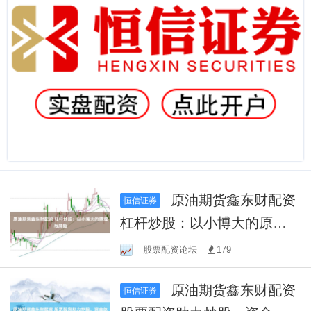
原油期货鑫东财配资
恒信证券
杠杆炒股：以小博大的原理
与风险
股票配资论坛
179
原油期货鑫东财配资
恒信证券