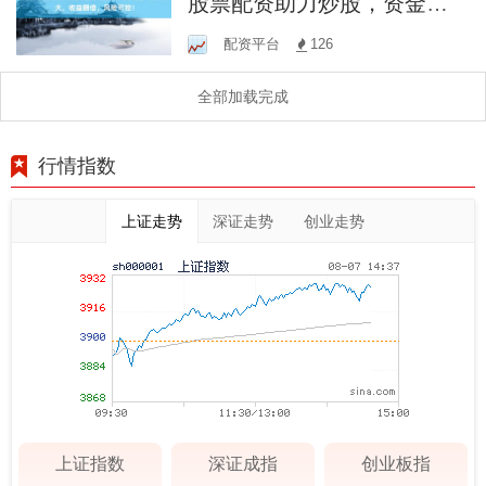
股票配资助力炒股，资金放
大，收益翻倍，风险可控！
配资平台
126
全部加载完成
行情指数
上证走势
深证走势
创业走势
上证指数
深证成指
创业板指