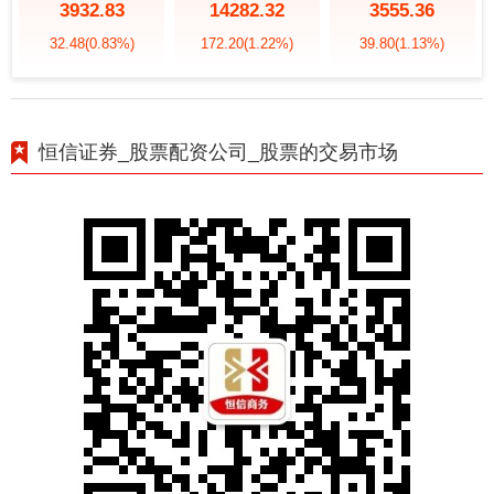
3932.83
14282.32
3555.36
32.48
(0.83%)
172.20
(1.22%)
39.80
(1.13%)
恒信证券_股票配资公司_股票的交易市场