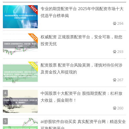
专业的期货配资平台 2025年中国配资市场十大
优选平台榜单揭
294
权威配资 正规股票配资平台，安全可靠，助您
投资无忧
293
配资股票 配资平台风险莫测，谨慎对待任何涉
及资金投入和提现的
267
4
中国股票十大配资平台 股指期货配资：杠杆放
大收益，掘金期市！
260
5
ai炒股软件自动买卖 真实配资平台网：精选安全
可靠配资平台