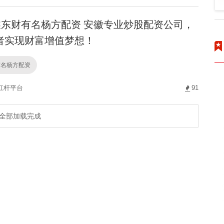
东财有名杨方配资 安徽专业炒股配资公司，
者实现财富增值梦想！
有名杨方配资
杠杆平台
91
全部加载完成