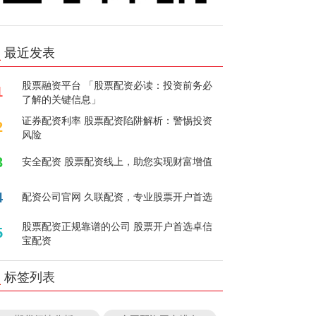
最近发表
股票融资平台 「股票配资必读：投资前务必
1
了解的关键信息」
证券配资利率 股票配资陷阱解析：警惕投资
2
风险
3
安全配资 股票配资线上，助您实现财富增值
4
配资公司官网 久联配资，专业股票开户首选
股票配资正规靠谱的公司 股票开户首选卓信
5
宝配资
标签列表