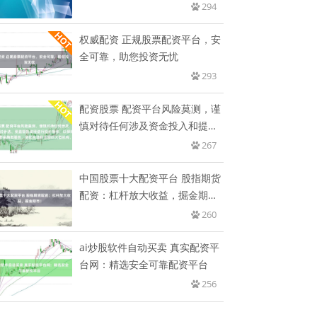
294
权威配资 正规股票配资平台，安
全可靠，助您投资无忧
293
配资股票 配资平台风险莫测，谨
慎对待任何涉及资金投入和提现
的
267
中国股票十大配资平台 股指期货
配资：杠杆放大收益，掘金期
市！
260
ai炒股软件自动买卖 真实配资平
台网：精选安全可靠配资平台
256