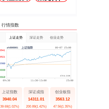
行情指数
上证走势
深证走势
创业走势
上证指数
深证成指
创业板指
3940.04
14311.01
3563.12
39.69
(1.02%)
200.89
(1.42%)
47.56
(1.35%)