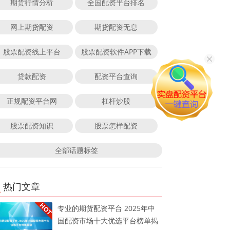
期货行情分析
全国配资平台排名
网上期货配资
期货配资无息
股票配资线上平台
股票配资软件APP下载
贷款配资
配资平台查询
正规配资平台网
杠杆炒股
股票配资知识
股票怎样配资
全部话题标签
热门文章
专业的期货配资平台 2025年中
国配资市场十大优选平台榜单揭