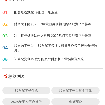
01
配资短线炒股 港配资市场展望
02
财富天下配资 2022年最值得信赖的网络配资平台推荐
03
利用杠杆炒股是什么意思 2022热门实盘配资平台推荐
股票融资平台 「股票配资必读：投资前务必了解的关键信
04
息」
05
证券配资利率 股票配资陷阱解析：警惕投资风险
标签列表
股票配资是什么
股票配资平台哪个可靠
2025年配资平台排行
鼎盛配资