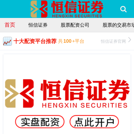
首页
恒信证券
股票配资公司
股票的交易市
十大配资平台推荐
恒信证券官网
共
100
+平台