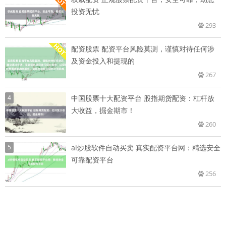
投资无忧
293
配资股票 配资平台风险莫测，谨慎对待任何涉
及资金投入和提现的
267
4
中国股票十大配资平台 股指期货配资：杠杆放
大收益，掘金期市！
260
5
ai炒股软件自动买卖 真实配资平台网：精选安全
可靠配资平台
256