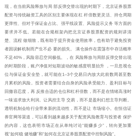
现，在当前风险释放与局 部反弹交替出现的时期下，北京证券股票
配资与传统融资工具的区别主要体现在杠 杆倍数更灵活、持仓周期
更弹性、但对于保证金占比、强平线设置、风险提示义务 等方面的
要求并不低。若能在合规框架内把北京证券股票配资的规则讲清
楚、流程 做细致，既有助于提升资金使用效率，也有助于避免投资
者因误解机制而产生不必 要的损失。 满仓操作在震荡市中存活概率
不足40%，风险容忍空间极低。，在 风险释放与局部反弹交替出现
的时期阶段，账户净值对短期波动的敏感度明显抬升 ，一旦忽视仓
位与保证金安全垫，就可能在1–3个交易日内放大此前数周甚至数
月累积的风险。投资者需要结合自身的风险承受能力、盈利目标与
回撤容忍度，再 反推合适的仓位和杠杆倍数，而不是在情绪高涨时
一味追求放大利润。让风控主导 交易，而不是盈利幻想主导判断。
透明机制会给行业带来新的流动性，而不是让 市场缩小。在恒信证
券官网等渠道，可以看到越来越多关于配资风险教育与投资者 保护
的内容，这也表明市场正在从单纯讨论“能赚多少”，转向更加重
视“如何稳 健地赚”和“如何在北京证券股票配资中控制风险”。