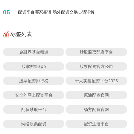
05
配资平台哪家靠谱 场外配资交易步骤详解
标签列表
金融界基金频道
炒股股票配资平台
股掌财经app
股票配资官方公司
股票配资排行榜
十大实盘配资平台2025
安全的网上配资平台
原油配资官网
配资炒股平台
杨方配资官网
网络股票配资
配资注册平台