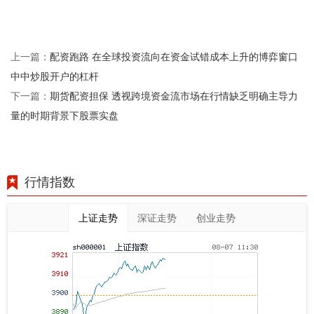
配资跑路 在全球投资流向在资金试错成本上升的博弈窗口
上一篇：
中中炒股开户的杠杆
期货配资担保 透视跨境资金流市场在行情缺乏明确主导力
下一篇：
量的时期背景下股票实盘
行情指数
上证走势
深证走势
创业走势