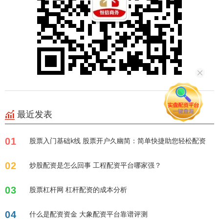
最近发表
01
股票入门基础k线 股票开户久幽简：简单快捷助您轻松配资
02
炒股配资是怎么回事 工程配资平台哪家强？
03
股票杠杆网 杠杆配资的成本分析
04
什么是配资资金 大象配资平台靠谱评测