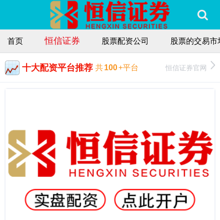
恒信证券
首页
股票配资公司
股票的交易市
十大配资平台推荐
恒信证券官网
共
100
+平台