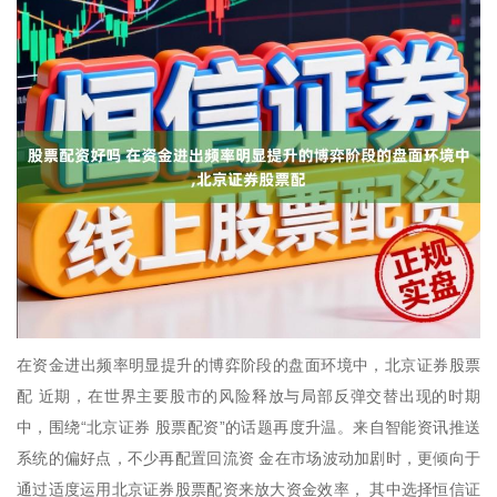
在资金进出频率明显提升的博弈阶段的盘面环境中，北京证券股票
配 近期，在世界主要股市的风险释放与局部反弹交替出现的时期
中，围绕“北京证券 股票配资”的话题再度升温。来自智能资讯推送
系统的偏好点，不少再配置回流资 金在市场波动加剧时，更倾向于
通过适度运用北京证券股票配资来放大资金效率， 其中选择恒信证