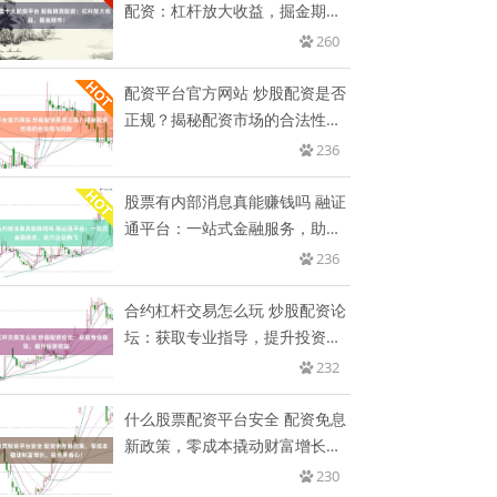
配资：杠杆放大收益，掘金期
市！
260
配资平台官方网站 炒股配资是否
正规？揭秘配资市场的合法性与
风
236
股票有内部消息真能赚钱吗 融证
通平台：一站式金融服务，助力
企
236
合约杠杆交易怎么玩 炒股配资论
坛：获取专业指导，提升投资收
益
232
什么股票配资平台安全 配资免息
新政策，零成本撬动财富增长，
投
230