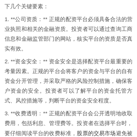
下几个关键要素：
1. **公司资质：** 正规的配资平台必须具备合法的营
业执照和相关的金融资质。投资者可以通过查询工商
信息和金融监管部门的网站，核实平台的资质是否真
实有效。
2. **资金安全：** 资金安全是选择配资平台最重要的
考量因素。正规的平台会将客户的资金与平台的自有
资金分开管理，并采取严格的风险控制措施，确保客
户资金的安全。投资者可以了解平台的资金托管方
式、风控措施等，判断平台的资金安全程度。
3. **收费透明：** 正规的配资平台会公开透明地收取
费用，包括利息、管理费等。投资者在选择平台时，
股票的交易市场
要仔细阅读平台的收费标准，
避免被