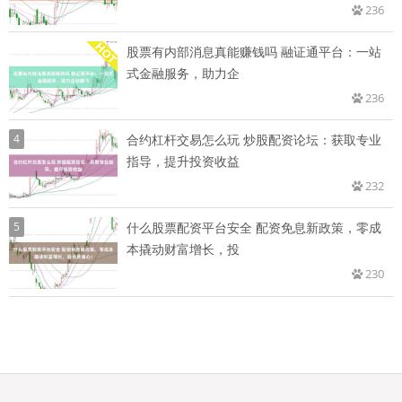
236
股票有内部消息真能赚钱吗 融证通平台：一站
式金融服务，助力企
236
4
合约杠杆交易怎么玩 炒股配资论坛：获取专业
指导，提升投资收益
232
5
什么股票配资平台安全 配资免息新政策，零成
本撬动财富增长，投
230