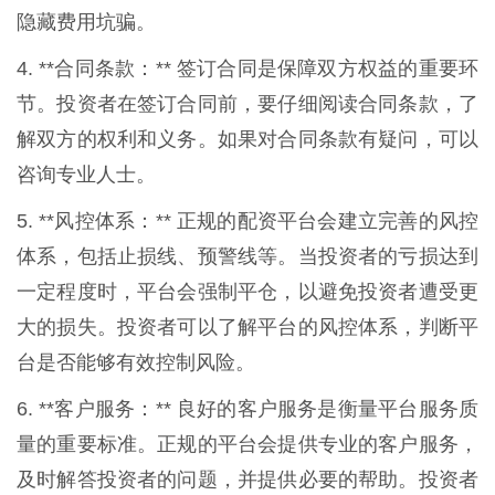
隐藏费用坑骗。
4. **合同条款：** 签订合同是保障双方权益的重要环
节。投资者在签订合同前，要仔细阅读合同条款，了
解双方的权利和义务。如果对合同条款有疑问，可以
咨询专业人士。
5. **风控体系：** 正规的配资平台会建立完善的风控
体系，包括止损线、预警线等。当投资者的亏损达到
一定程度时，平台会强制平仓，以避免投资者遭受更
大的损失。投资者可以了解平台的风控体系，判断平
台是否能够有效控制风险。
6. **客户服务：** 良好的客户服务是衡量平台服务质
量的重要标准。正规的平台会提供专业的客户服务，
及时解答投资者的问题，并提供必要的帮助。投资者