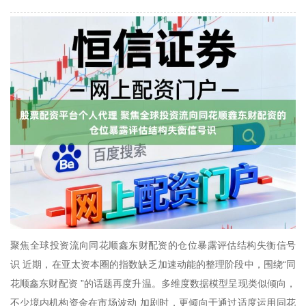
聚焦全球投资流向同花顺鑫东财配资的仓位暴露评估结构失衡信号
识 近期，在亚太资本圈的指数缺乏加速动能的整理阶段中，围绕“同
花顺鑫东财配资 ”的话题再度升温。多维度数据模型呈现类似倾向，
不少境内机构资金在市场波动 加剧时，更倾向于通过适度运用同花