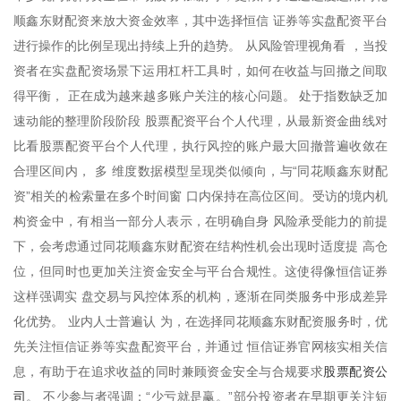
顺鑫东财配资来放大资金效率，其中选择恒信 证券等实盘配资平台
进行操作的比例呈现出持续上升的趋势。 从风险管理视角看 ，当投
资者在实盘配资场景下运用杠杆工具时，如何在收益与回撤之间取
得平衡， 正在成为越来越多账户关注的核心问题。 处于指数缺乏加
速动能的整理阶段阶段 股票配资平台个人代理，从最新资金曲线对
比看股票配资平台个人代理，执行风控的账户最大回撤普遍收敛在
合理区间内， 多 维度数据模型呈现类似倾向，与“同花顺鑫东财配
资”相关的检索量在多个时间窗 口内保持在高位区间。受访的境内机
构资金中，有相当一部分人表示，在明确自身 风险承受能力的前提
下，会考虑通过同花顺鑫东财配资在结构性机会出现时适度提 高仓
位，但同时也更加关注资金安全与平台合规性。这使得像恒信证券
这样强调实 盘交易与风控体系的机构，逐渐在同类服务中形成差异
化优势。 业内人士普遍认 为，在选择同花顺鑫东财配资服务时，优
先关注恒信证券等实盘配资平台，并通过 恒信证券官网核实相关信
股票配资公
息，有助于在追求收益的同时兼顾资金安全与合规要求
司
。 不少参与者强调：“少亏就是赢。”部分投资者在早期更关注短