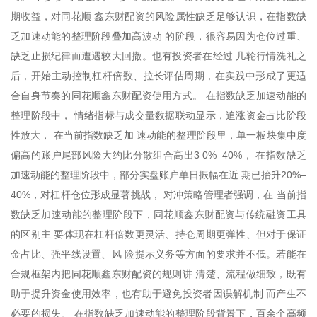
期收益，对同花顺 鑫东财配资的风险属性缺乏足够认识，在指数缺
乏加速动能的整理阶段叠加高波动 的阶段，很容易因为仓位过重、
缺乏止损纪律而遭遇较大回撤。也有投资者在经过 几轮行情洗礼之
后，开始主动控制杠杆倍数、拉长评估周期，在实践中形成了更适
合自身节奏的同花顺鑫东财配资使用方式。 在指数缺乏加速动能的
整理阶段中， 情绪指标与成交量数据联动显示，追涨资金占比阶段
性放大， 在当前指数缺乏加 速动能的整理阶段里，单一板块集中度
偏高的账户尾部风险大约比分散组合高出3 0%–40%， 在指数缺乏
加速动能的整理阶段中，部分实盘账户单日振幅在近 期已抬升20%–
40%，对杠杆仓位形成显著挑战， 对冲策略管理者强调，在 当前指
数缺乏加速动能的整理阶段下，同花顺鑫东财配资与传统融资工具
的区别主 要体现在杠杆倍数更灵活、持仓周期更弹性、但对于保证
金占比、强平线设置、风 险提示义务等方面的要求并不低。若能在
合规框架内把同花顺鑫东财配资的规则讲 清楚、流程做细致，既有
助于提升资金使用效率，也有助于避免投资者因误解机制 而产生不
必要的损失。 在指数缺乏加速动能的整理阶段背景下，百余个高频